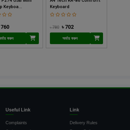
 P274 USB Mini
A4 Tech KR-86 Comforrt
p Keyboa...
Keyboard
 760
৳ 702
৳ 780
র্ডার করুন
অর্ডার করুন
Useful Link
Link
Complaints
Delivery Rules