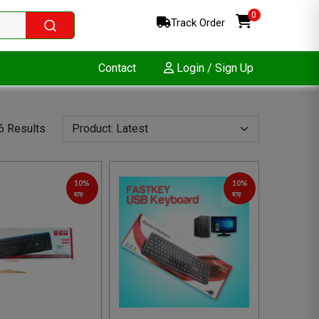
0
Track Order
Contact
Login / Sign Up
6 Results
10%
10%
ছাড়
ছাড়