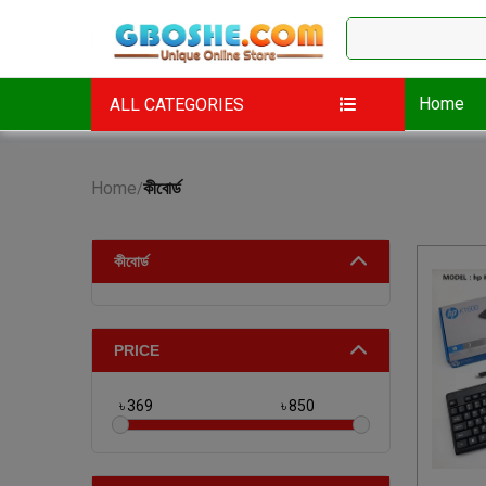
Home
ALL CATEGORIES
Home
কীবোর্ড
/
কীবোর্ড
PRICE
৳
৳