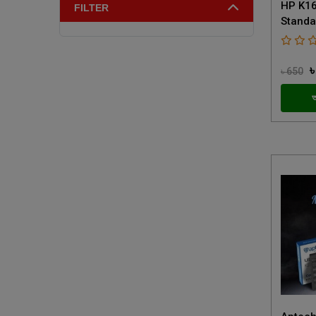
HP K16
FILTER
Standa
৳
৳ 650
অ