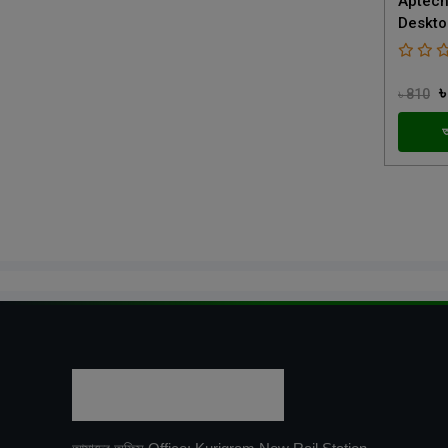
Aptech
Deskto
৳
৳ 810
অ