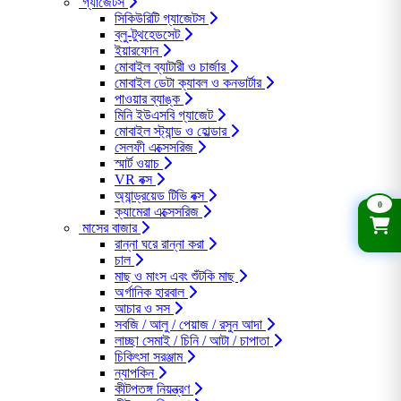
গ্যাজেটস
সিকিউরিটি গ্যাজেটস
ব্লু-টুথহেডসেট
ইয়ারফোন
মোবাইল ব্যাটারী ও চার্জার
মোবাইল ডেটা ক্যাবল ও কনভার্টার
পাওয়ার ব্যাঙ্ক
মিনি ইউএসবি গ্যাজেট
মোবাইল স্ট্যান্ড ও হোল্ডার
সেলফী এক্সেসরিজ
স্মার্ট ওয়াচ
VR বক্স
অ্যান্ড্রয়েড টিভি বক্স
0
ক্যামেরা এক্সেসরিজ
মাসের বাজার
রান্না ঘরে রান্না করা
চাল
মাছ ও মাংস এবং শুঁটকি মাছ
অর্গানিক হারবাল
আচার ও সস
সবজি / আলু / পেয়াজ / রসুন আদা
লাচ্ছা সেমাই / চিনি / আটা / চাপাতা
চিকিৎসা সরঞ্জাম
ন্যাপকিন
কীটপতঙ্গ নিয়ন্ত্রণ