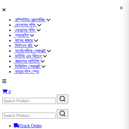
×
কম্পিউটার এক্সেসরিজ
ছেলেদের শপিং
মেয়েদের শপিং
গ্যাজেটস
মাসের বাজার
ফিটনেস বডি
অর্থোপেডিক প্রোডাক্ট
ডাইনিং এন্ড কিচেন
বাচ্চাদের আইটেম
ডিজিটাল প্রোডাক্ট
ফায়ার স্টপ স্প্রে
0
Track Order