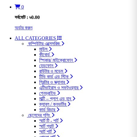
0
সর্বমোট : ৳0.00
অর্ডার করুন
ALL CATEGORIES
কম্পিউটার এক্সেসরিজ
মাউস
কীবোর্ড
স্পিকার/ মাইক্রোফোন
হেডফোন
রাউটার ও মডেম
টিভি কার্ড এন্ড স্টিক
প্রিন্টার ও স্ক্যানার
এন্টিভাইরাস ও সফটওয়্যার
পেনড্রাইভ
মাল্টি – প্লাগ এন্ড হাব
ক্যাবল / কনভার্টার
কার্ড রিডার
ছেলেদের শপিং
স্মার্ট টি - শার্ট
স্মার্ট প্যান্ট
স্মার্ট শার্ট