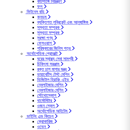
কীটপতঙ্গ নিয়ন্ত্রণ
ফল
ফিটনেস বডি
কনডম
ব্যক্তিগত লুব্রিকেন্ট এবং আনুষাঙ্গিক
সুস্থতা সম্পূরক
সুস্থতা সম্পূরক
সুরক্ষা পণ্য
ফেসওয়াশ
পরিষ্কারের জিনিস পত্র
অর্থোপেডিক প্রোডাক্ট
ঘরের স্বাস্থ্য সেবা সামগ্রী
চিকিৎসা সরঞ্জাম
রক্ত চাপ মাপার যন্ত্র
ডায়াবেটিস টেস্ট মেশিন
ডিজিটাল হিয়ারিং এইড
নেবুলাইজার মেশিন
নেবুলাইজার মেশিন
স্টেথোস্কোপ
থার্মোমিটার
ওজন স্কেল
অর্থোপেডিক আইটেম
ডাইনিং এন্ড কিচেন
ক্রোকারিজ
ওভেন