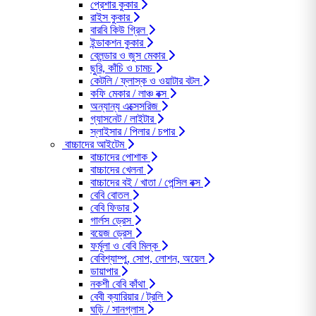
প্রেশার কুকার
রাইস কুকার
বারবি কিউ গ্রিল
ইন্ডাকশন কুকার
ব্লেন্ডার ও জুস মেকার
ছুরি, কাঁচি ও চামচ
কেটলি / ফ্লাস্ক ও ওয়াটার বটল
কফি মেকার / লাঞ্চ বক্স
অন্যান্য এক্সেসরিজ
গ্যাসনেট / লাইটার
স্লাইসার / পিলার / চপার
বাচ্চাদের আইটেম
বাচ্চাদের পোশাক
বাচ্চাদের খেলনা
বাচ্চাদের বই / খাতা / পেন্সিল বক্স
বেবি বোতল
বেবি ফিডার
গার্লস ড্রেস
বয়েজ ড্রেস
ফর্মূলা ও বেবি মিল্ক
বেবিশ্যাম্পু, সোপ, লোশন, অয়েল
ডায়াপার
নকশী বেবি কাঁথা
বেবী ক্যারিয়ার / ট্রলি
ঘড়ি / সানগ্লাস