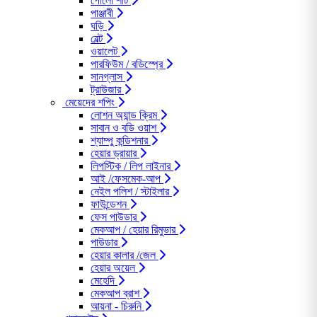
পোলো শার্ট
পাঞ্জাবী
ঘড়ি
বেল্ট
ওয়ালেট
পারফিউম / বডিস্প্রে
সানগ্লাস
ট্রাউজার
মেয়েদের শপিং
লোশন অ্যান্ড ক্রিম
সাবান ও বডি ওয়াশ
শ্যাম্পু কন্ডিশনার
হেয়ার ড্রায়ার
লিপস্টিক / লিপ লাইনার
আই /ফেসমেক-আপ
নেইল পলিশ / স্টাইলার
ফাউন্ডেশন
ফেস পাউডার
মেকআপ / হেয়ার রিমুভার
পাউডার
হেয়ার কালার /জেল
হেয়ার অয়েল
মেহেদি
মেকআপ ব্রাশ
আয়না - চিরুনি