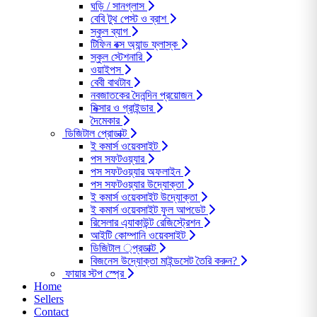
ঘড়ি / সানগ্লাস
বেবি টুথ পেস্ট ও ব্রাশ
স্কুল ব্যাগ
টিফিন বক্স অ্যান্ড ফ্লাস্ক
স্কুল স্টেশনারি
ওয়াইপস
বেবী বাথটাব
নবজাতকের দৈনন্দিন প্রয়োজন
মিক্সার ও গ্রাইন্ডার
দৈমেকার
ডিজিটাল প্রোডাক্ট
ই কমার্স ওয়েবসাইট
পস সফটওয়্যার
পস সফটওয়্যার অফলাইন
পস সফটওয়্যার উদ্যোক্তা
ই কমার্স ওয়েবসাইট উদ্যোক্তা
ই কমার্স ওয়েবসাইট ফুল আপডেট
রিসেলার এ্যাকাউন্ট রেজিস্ট্রেশন
আইটি কোম্পানি ওয়েবসাইট
ডিজিটাল ্প্রডাক্ট
বিজনেস উদ্যোক্তা মাইন্ডসেট তৈরি করুন?
ফায়ার স্টপ স্প্রে
Home
Sellers
Contact