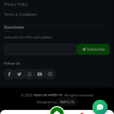
Privacy Policy
Terms & Conditions
Newsletter
Subscribe for offers and updates.
Subscribe
Follow Us
© 2026
ঘরেবসে.কম অনলাইন শপ
. All rights reserved
Designed by
BMITLTD