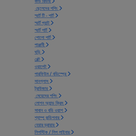
কার্ড রিডার
ছেলেদের শপিং
স্মার্ট টি - শার্ট
স্মার্ট প্যান্ট
স্মার্ট শার্ট
পোলো শার্ট
পাঞ্জাবী
ঘড়ি
বেল্ট
ওয়ালেট
পারফিউম / বডিস্প্রে
সানগ্লাস
ট্রাউজার
মেয়েদের শপিং
লোশন অ্যান্ড ক্রিম
সাবান ও বডি ওয়াশ
শ্যাম্পু কন্ডিশনার
হেয়ার ড্রায়ার
লিপস্টিক / লিপ লাইনার