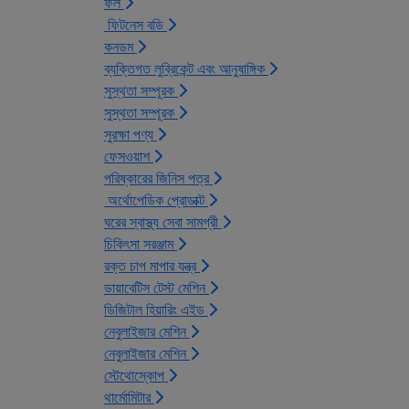
ফল
ফিটনেস বডি
কনডম
ব্যক্তিগত লুব্রিকেন্ট এবং আনুষাঙ্গিক
সুস্থতা সম্পূরক
সুস্থতা সম্পূরক
সুরক্ষা পণ্য
ফেসওয়াশ
পরিষ্কারের জিনিস পত্র
অর্থোপেডিক প্রোডাক্ট
ঘরের স্বাস্থ্য সেবা সামগ্রী
চিকিৎসা সরঞ্জাম
রক্ত চাপ মাপার যন্ত্র
ডায়াবেটিস টেস্ট মেশিন
ডিজিটাল হিয়ারিং এইড
নেবুলাইজার মেশিন
নেবুলাইজার মেশিন
স্টেথোস্কোপ
থার্মোমিটার