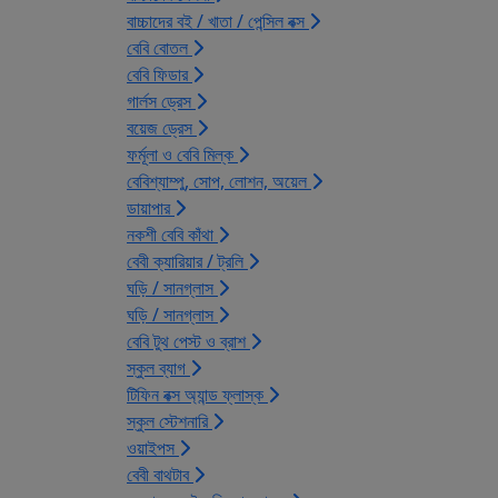
বাচ্চাদের বই / খাতা / পেন্সিল বক্স
বেবি বোতল
বেবি ফিডার
গার্লস ড্রেস
বয়েজ ড্রেস
ফর্মূলা ও বেবি মিল্ক
বেবিশ্যাম্পু, সোপ, লোশন, অয়েল
ডায়াপার
নকশী বেবি কাঁথা
বেবী ক্যারিয়ার / ট্রলি
ঘড়ি / সানগ্লাস
ঘড়ি / সানগ্লাস
বেবি টুথ পেস্ট ও ব্রাশ
স্কুল ব্যাগ
টিফিন বক্স অ্যান্ড ফ্লাস্ক
স্কুল স্টেশনারি
ওয়াইপস
বেবী বাথটাব