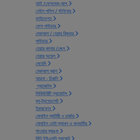
আই /ফেসমেক-আপ
নেইল পলিশ / স্টাইলার
ফাউন্ডেশন
ফেস পাউডার
মেকআপ / হেয়ার রিমুভার
পাউডার
হেয়ার কালার /জেল
হেয়ার অয়েল
মেহেদি
মেকআপ ব্রাশ
আয়না - চিরুনি
গ্যাজেটস
সিকিউরিটি গ্যাজেটস
ব্লু-টুথহেডসেট
ইয়ারফোন
মোবাইল ব্যাটারী ও চার্জার
মোবাইল ডেটা ক্যাবল ও কনভার্টার
পাওয়ার ব্যাঙ্ক
মিনি ইউএসবি গ্যাজেট