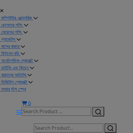
কম্পিউটার এক্সেসরিজ
ছেলেদের শপিং
মেয়েদের শপিং
গ্যাজেটস
মাসের বাজার
ফিটনেস বডি
অর্থোপেডিক প্রোডাক্ট
ডাইনিং এন্ড কিচেন
বাচ্চাদের আইটেম
ডিজিটাল প্রোডাক্ট
ফায়ার স্টপ স্প্রে
0