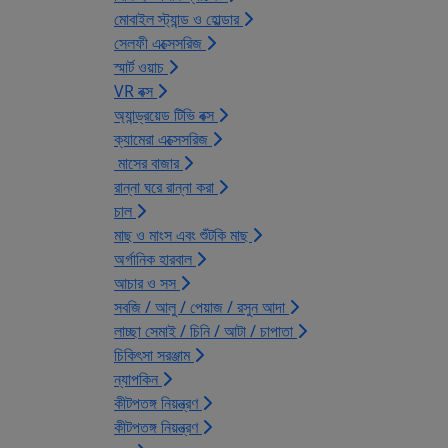
মোবাইল স্ট্যান্ড ও হোল্ডার
সেলফী এক্সেসরিজ
স্মার্ট ওয়াচ
VR বক্স
অ্যান্ড্রয়েড টিভি বক্স
ক্যামেরা এক্সেসরিজ
মাসের বাজার
রান্না ঘরে রান্না করা
চাল
মাছ ও মাংস এবং শুঁটকি মাছ
অর্গানিক হারবাল
আচার ও সস
সবজি / আলু / পেয়াজ / রসুন আদা
লাচ্ছা সেমাই / চিনি / আটা / চাপাতা
চিকিৎসা সরঞ্জাম
ন্যাপকিন
কীটপতঙ্গ নিয়ন্ত্রণ
কীটপতঙ্গ নিয়ন্ত্রণ