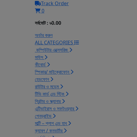
Track Order
0
সর্বমোট : ৳0.00
অর্ডার করুন
ALL CATEGORIES
কম্পিউটার এক্সেসরিজ
মাউস
কীবোর্ড
স্পিকার/ মাইক্রোফোন
হেডফোন
রাউটার ও মডেম
টিভি কার্ড এন্ড স্টিক
প্রিন্টার ও স্ক্যানার
এন্টিভাইরাস ও সফটওয়্যার
পেনড্রাইভ
মাল্টি – প্লাগ এন্ড হাব
ক্যাবল / কনভার্টার