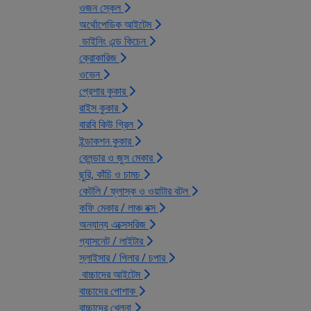
ওজন স্কেল
অর্থোপেডিক আইটেম
ডাইনিং এন্ড কিচেন
ক্রোকারিজ
ওভেন
প্রেশার কুকার
রাইস কুকার
বারবি কিউ গ্রিল
ইন্ডাকশন কুকার
ব্লেন্ডার ও জুস মেকার
ছুরি, কাঁচি ও চামচ
কেটলি / ফ্লাস্ক ও ওয়াটার বটল
কফি মেকার / লাঞ্চ বক্স
অন্যান্য এক্সেসরিজ
গ্যাসনেট / লাইটার
স্লাইসার / পিলার / চপার
বাচ্চাদের আইটেম
বাচ্চাদের পোশাক
বাচ্চাদের খেলনা