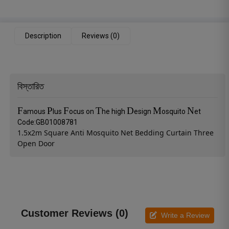
Description
Reviews (0)
বিস্তারিত
F
P
F
T
D
M
N
amous
lus
ocus on
he high
esign
osquito
et
Code:GB01008781
1.5x2m Square Anti Mosquito Net Bedding Curtain Three
Open Door
Customer Reviews (0)
Write a Review